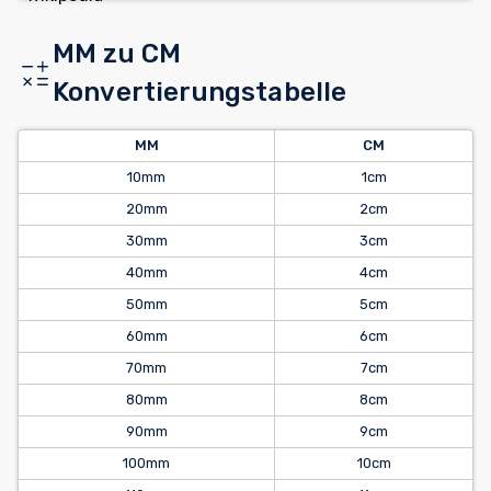
MM zu CM
Konvertierungstabelle
MM
CM
10mm
1cm
20mm
2cm
30mm
3cm
40mm
4cm
50mm
5cm
60mm
6cm
70mm
7cm
80mm
8cm
90mm
9cm
100mm
10cm