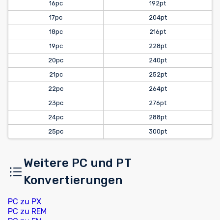
16pc
192pt
17pc
204pt
18pc
216pt
19pc
228pt
20pc
240pt
21pc
252pt
22pc
264pt
23pc
276pt
24pc
288pt
25pc
300pt
Weitere PC und PT
Konvertierungen
PC zu PX
PC zu REM