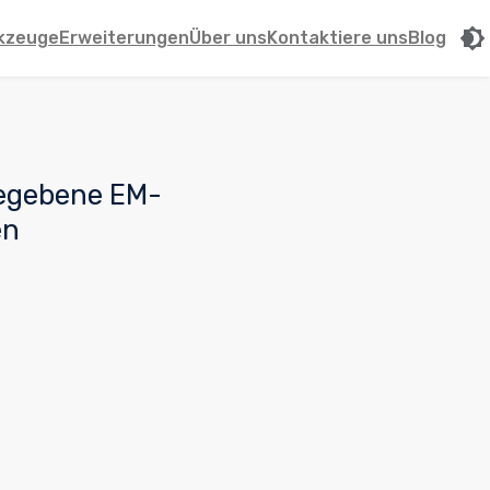
kzeuge
Erweiterungen
Über uns
Kontaktiere uns
Blog
gegebene EM-
en