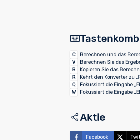
Tastenkomb
C
Berechnen und das Berec
V
Berechnen Sie das Ergebn
B
Kopieren Sie das Berech
R
Kehrt den Konverter zu „
Q
Fokussiert die Eingabe „E
W
Fokussiert die Eingabe „E
Aktie
Facebook
Twi