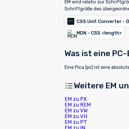
EM wird relativ zur Schriftgr
Schriftgröße des übergeordn
CSS Unit Converter - D
MDN - CSS <length>
Was ist eine PC-
Eine Pica (pc) ist eine absol
Weitere EM u
EM zu PX
EM zu REM
EM zu VW
EM zu VH
EM zu PT
EM zu IN