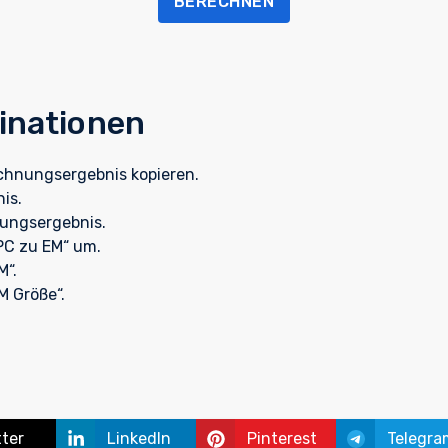
BERECHNEN
inationen
hnungsergebnis kopieren.
is.
nungsergebnis.
PC zu EM“ um.
M“.
M Größe“.
tter
LinkedIn
Pinterest
Telegra